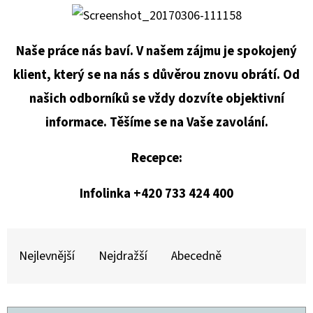
E
T
E
Naše práce nás baví. V našem zájmu je spokojený
N
klient, který se na nás s důvěrou znovu obrátí. Od
A
našich odborníků se vždy dozvíte objektivní
J
informace. Těšíme se na Vaše zavolání.
Í
Recepce:
T
?
Infolinka +420 733 424 400
Ř
A
Nejlevnější
Nejdražší
Abecedně
HLEDAT
Z
E