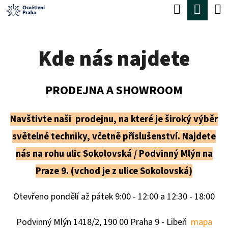
K
Hledat
Náku
Přejít
O
Zpět
Zpět
na
koší
Š
obsah
Kde nás najdete
Í
C
K
O
PRODEJNA A SHOWROOM
P
O
Navštivte naši prodejnu, na které je široký výběr
T
světelné techniky, včetně příslušenství. Najdete
Ř
nás na rohu ulic Sokolovská / Podvinný Mlýn na
E
Praze 9. (vchod je z ulice Sokolovská)
B
U
Otevřeno pondělí až pátek 9:00 - 12:00 a 12:30 - 18:00
J
Podvinný Mlýn 1418/2, 190 00 Praha 9 - Libeň
mapa