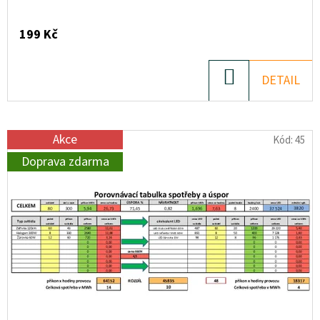
T
Ů
199 Kč
DO
DETAIL
KOŠÍKU
Akce
Kód:
45
Doprava zdarma